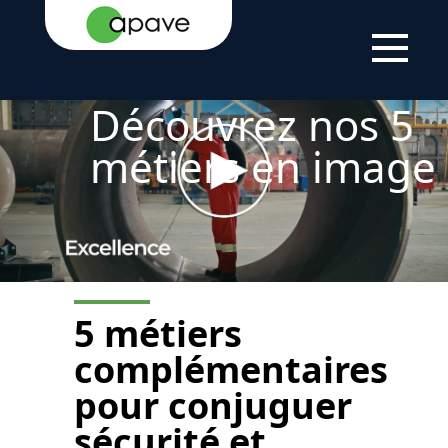
ACCUEIL
LE
NOUS
NOS
GROUPE
CONNAÎTRE
MÉTIERS
Découvrez nos 5
métiers en image
5 métiers
complémentaires
pour
conjuguer
sécurité et