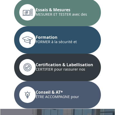
Essais & Mesures
MESURER ET TESTER avec des
techniques innovantes...
Formation
FORMER à la sécurité et
développer les compétences
techniques...
Certification & Labellisation
CERTIFIER pour rassurer nos
clients et les clients de nos
clients...
Conseil & AT*
ÊTRE ACCOMPAGNE pour
améliorer la santé/sécurité...