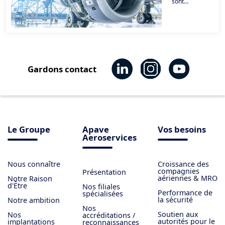
sont
internationales
par nature.
Nous sommes
fiers d'être les
conseillers et
prestataires
de services de
certaines des
organisations
aéronautiques
Gardons contact
les plus
connues en
Europe, et de
contribuer
ainsi à
promouvoir les
normes de
sécurité
aéronautique
européennes
Le Groupe
Apave
Vos besoins
et les
industries
Aeroservices
aéronautiques
européennes
sur les
marchés
Nous connaître
Croissance des
internationaux.
compagnies
Présentation
aériennes & MRO
Notre Raison
d'Être
Nos filiales
Performance de
spécialisées
la sécurité
Notre ambition
Nos
Soutien aux
Nos
accréditations /
autorités pour le
implantations
reconnaissances