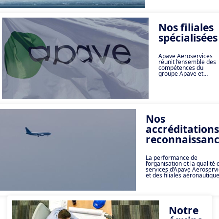
militaire et répondre
aux enjeux de sécurité
et de performance de
ses clients.
Nos filiales
spécialisées
Apave Aeroservices
réunit l’ensemble des
compétences du
groupe Apave et
celles de ses filiales
spécialisées dans le
domaine de
l’Aéronautique, du
Spatial et de la
Défense (ASD).
Nos
accréditations
reconnaissanc
La performance de
l’organisation et la qualité 
services d’Apave Aeroserv
et des filiales aéronautiqu
du Groupe Apave sont
maintenues dans un cycle
d’amélioration continu et o
reçu des accréditations et
labélisations qui en atteste
Notre