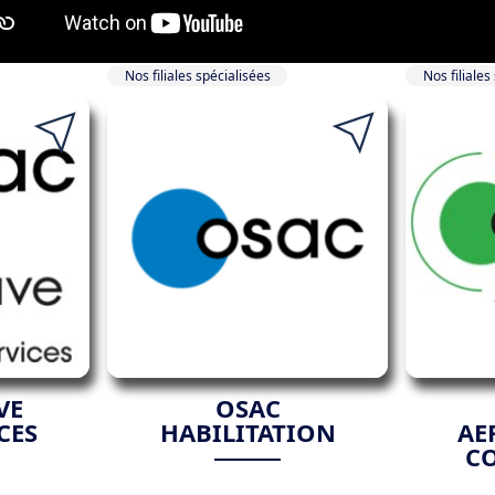
Nos filiales spécialisées
Nos filiales
VE
OSAC
CES
HABILITATION
AE
C