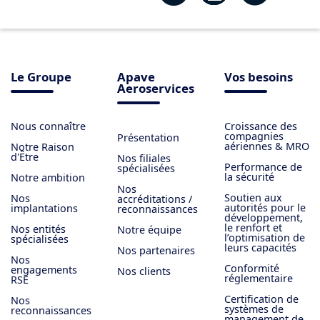
Le Groupe
Apave
Vos besoins
Aeroservices
Nous connaître
Croissance des
compagnies
Présentation
aériennes & MRO
Notre Raison
d'Être
Nos filiales
Performance de
spécialisées
la sécurité
Notre ambition
Nos
Soutien aux
Nos
accréditations /
autorités pour le
implantations
reconnaissances
développement,
le renfort et
Nos entités
Notre équipe
l’optimisation de
spécialisées
leurs capacités
Nos partenaires
Nos
Conformité
engagements
Nos clients
réglementaire
RSE
Certification de
Nos
systèmes de
reconnaissances
management de