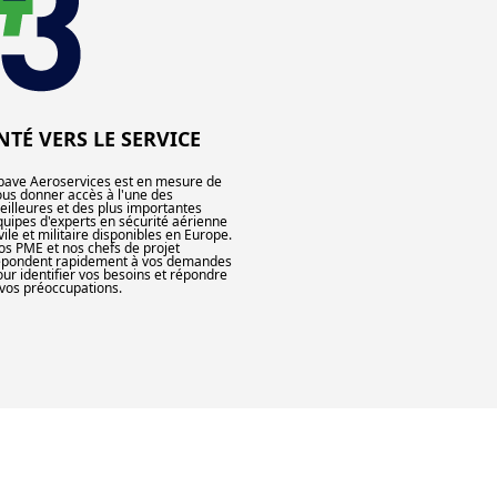
NTÉ VERS LE SERVICE
pave Aeroservices est en mesure de
ous donner accès à l'une des
eilleures et des plus importantes
quipes d'experts en sécurité aérienne
vile et militaire disponibles en Europe.
os PME et nos chefs de projet
épondent rapidement à vos demandes
our identifier vos besoins et répondre
 vos préoccupations.