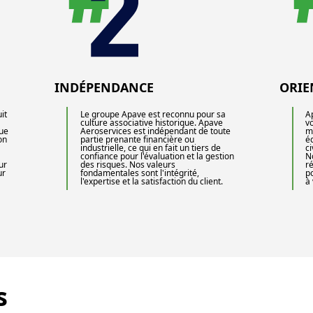
INDÉPENDANCE
ORIE
it
Le groupe Apave est reconnu pour sa
A
culture associative historique. Apave
v
que
Aeroservices est indépendant de toute
m
on
partie prenante financière ou
é
industrielle, ce qui en fait un tiers de
ci
confiance pour l'évaluation et la gestion
N
ur
des risques. Nos valeurs
r
ur
fondamentales sont l'intégrité,
p
l'expertise et la satisfaction du client.
à
s