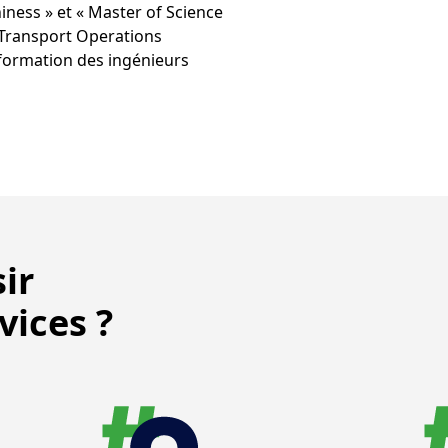
hiness » et « Master of Science
r Transport Operations
 formation des ingénieurs
ir
vices ?