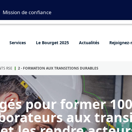
Mission de confiance
Services
Le Bourget 2025
Actualités
Rejoignez-
TS RSE
2 - FORMATION AUX TRANSITIONS DURABLES
agés pour former 10
borateurs aux trans
et les rendre acteur