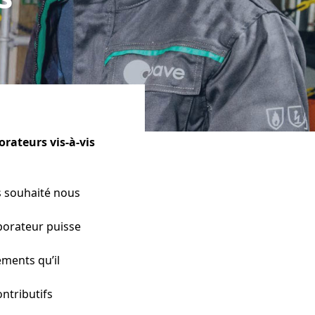
rateurs vis-à-vis
s souhaité nous
aborateur puisse
ments qu’il
ntributifs