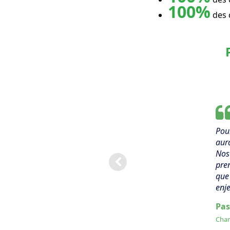
100%
des 
Pour
aura
Nos 
pren
que 
enje
Pas
Char