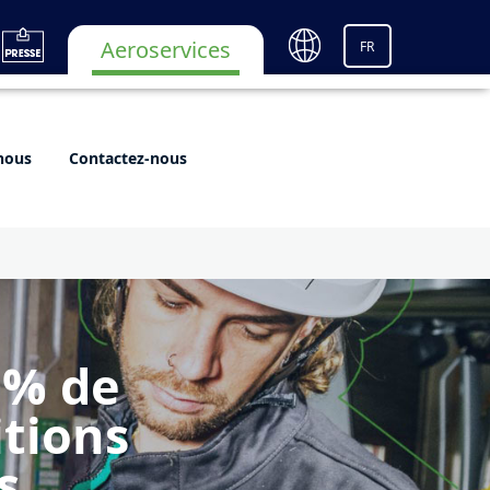
Aeroservices
FR
nous
Contactez-nous
0% de
itions
s