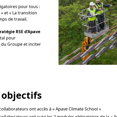
igatoires pour tous :
» et « La transition
mps de travail.
ratégie RSE d’Apave
tal pour
du Groupe et inciter
objectifs
collaborateurs ont accès à « Apave Climate School »
ollaborateurs ont suivi les 2 modules obligatoires de la « 