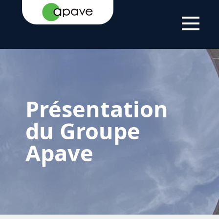
ACCUEIL
LE
NOUS
PRÉSENTATION DU
GROUPE
CONNAÎTRE
GROUPE APAVE
Présentation
du Groupe
Apave