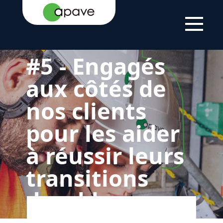
ACCUEIL
LE
NOS
5 - GREEN AND
GROUPE
ENGAGEMENTS
SOCIAL À
RSE
DESTINATION DE
NOS CLIENTS
#5 - Engagés
aux côtés de
nos clients
pour les aider
à réussir leurs
transitions
durables